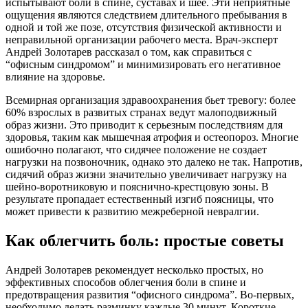
испытывают боли в спине, суставах и шее. Эти неприятные
ощущения являются следствием длительного пребывания в
одной и той же позе, отсутствия физической активности и
неправильной организации рабочего места. Врач-эксперт
Андрей Золотарев рассказал о том, как справиться с
“офисным синдромом” и минимизировать его негативное
влияние на здоровье.
Всемирная организация здравоохранения бьет тревогу: более
60% взрослых в развитых странах ведут малоподвижный
образ жизни. Это приводит к серьезным последствиям для
здоровья, таким как мышечная атрофия и остеопороз. Многие
ошибочно полагают, что сидячее положение не создает
нагрузки на позвоночник, однако это далеко не так. Напротив,
сидячий образ жизни значительно увеличивает нагрузку на
шейно-воротниковую и пояснично-крестцовую зоны. В
результате пропадает естественный изгиб поясницы, что
может привести к развитию межреберной невралгии.
Как облегчить боль: простые советы
Андрей Золотарев рекомендует несколько простых, но
эффективных способов облегчения боли в спине и
предотвращения развития “офисного синдрома”. Во-первых,
необходимо делать разминку каждые 30 минут. Короткие