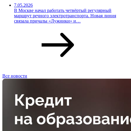
7.05.2026
В Москве начал работать четвёртый регулярный
маршрут речного электротранспорта. Новая линия
связала причалы «Лужники» и…
Все новости