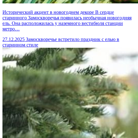
Исторический акцент в новогоднем декоре В сердце
старинного Замоскворечья появилась необычная новогодняя
ель. Она расположилась у наземного вестибюля станции
метро…
27.12.2025
Замоскворечье встретило праздник с елью в
старинном стиле