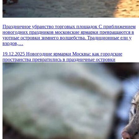
Праздничное убранство торговых площадок С приближением
новогодних праздников московские ярмарки превращаются в
уютные островки зимнего волшебства. Традиционные ели у
входов,…
19.12.2025
Новогодние ярмарки Москвы: как городские
пространства превратились в праздничные островки