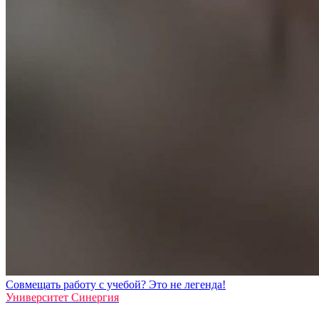
Совмещать работу с учебой? Это не легенда!
Университет Синергия