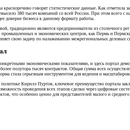
 красноречиво говорят статистические данные. Как отметила за
ысило 380 тысяч компаний со всей России. При этом всего с на
е доверие бизнеса к данному формату работы.
ой, традиционно являются предприниматели из столичного реги
х промышленных и экономических центров, как Пермь и Пермски
олняет свою задачу по налаживанию межрегиональных деловых с
ал
онкретными экономическими показателями, и здесь портал дем
о более полутора тысяч контрактов. Общая сумма всех осуществ
орма стала серьезным инструментом для ведения и масштабиров
 политике Кирилл Пуртов, ключевое преимущество портала заклю
можность проведения всех этапов сделки через цифровые систе
ктов, что особенно ценно для представителей малого и среднего