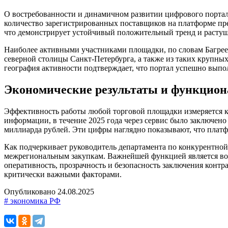
О востребованности и динамичном развитии цифрового портала
количество зарегистрированных поставщиков на платформе прев
что демонстрирует устойчивый положительный тренд и растуще
Наиболее активными участниками площадки, по словам Багреев
северной столицы Санкт-Петербурга, а также из таких крупны
география активности подтверждает, что портал успешно вып
Экономические результаты и функцион
Эффективность работы любой торговой площадки измеряется к
информации, в течение 2025 года через сервис было заключен
миллиарда рублей. Эти цифры наглядно показывают, что платф
Как подчеркивает руководитель департамента по конкурентной
межрегиональным закупкам. Важнейшей функцией является воз
оперативность, прозрачность и безопасность заключения контра
критически важными факторами.
Опубликовано 24.08.2025
# экономика РФ