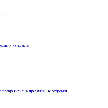
де…
укомы и катаракты
а превратились в праздничные островки