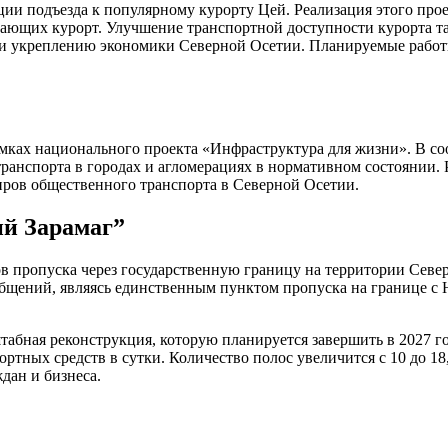
ии подъезда к популярному курорту Цей. Реализация этого прое
ающих курорт. Улучшение транспортной доступности курорта та
ка и укреплению экономики Северной Осетии. Планируемые раб
мках национального проекта «Инфраструктура для жизни». В со
ранспорта в городах и агломерациях в нормативном состоянии. 
иров общественного транспорта в Северной Осетии.
й Зарамаг”
ов пропуска через государственную границу на территории Се
бщений, являясь единственным пунктом пропуска на границе с Ю
абная реконструкция, которую планируется завершить в 2027 г
ортных средств в сутки. Количество полос увеличится с 10 до 18
дан и бизнеса.